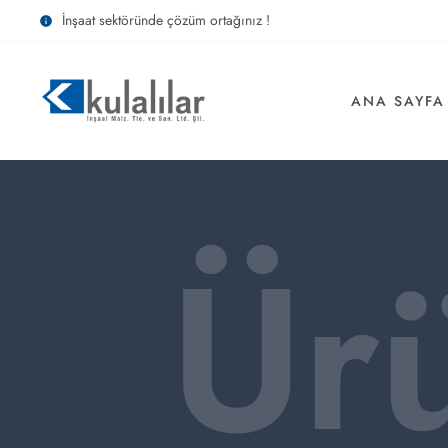
İnşaat sektöründe çözüm ortağınız !
ANA SAYFA
Ür