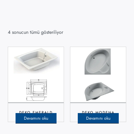
4 sonucun tümü gösteriliyor
DEKO EMERALD
DEKO MODENA
Devamını oku
Devamını oku