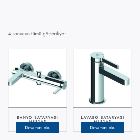
4 sonucun tümü gösteriliyor
BANYO BATARYASI
LAVABO BATARYASI
MBB165
MLB165
Devamını oku
Devamını oku